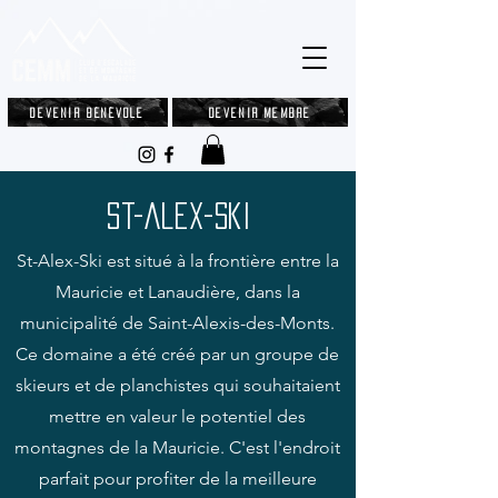
Devenir bénévole
Devenir membre
St-alex-ski
St-Alex-Ski est situé à la frontière entre la
Mauricie et Lanaudière, dans la
municipalité de Saint-Alexis-des-Monts.
Ce domaine a été créé par un groupe de
skieurs et de planchistes qui souhaitaient
mettre en valeur le potentiel des
montagnes de la Mauricie. C'est l'endroit
parfait pour profiter de la meilleure