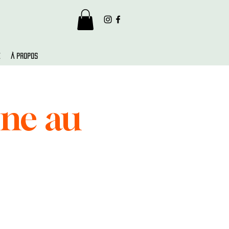
e
À propos
gne au